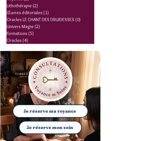
Tous les posts
(14)
14 posts
Spiritualité
(5)
5 posts
Voyance
(2)
2 posts
Lithothérapie
(2)
2 posts
Œuvres éditoriales
(1)
1 post
Oracles LE CHANT DES DRUIDESSES
(0)
0 post
Univers Magie
(2)
2 posts
Formations
(5)
5 posts
Oracles
(4)
4 posts
Je réserve ma voyance