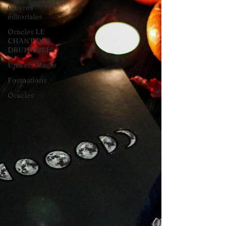
Œuvres
éditoriales
Oracles LE
CHANT DES
DRUIDESSES
Univers Magie
Formations
Oracles