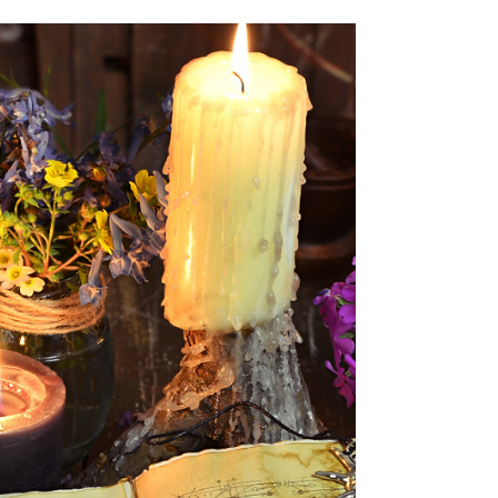
correspondances magiques (herbes, pierres,
couleurs), recette de sel de protection, rituel de
célébration des âmes. Apprenez à créer votre
autel, honorer vos ancêtres, pratiquer la
divination. Bien plus qu'Halloween, Samhain
marque la fin de l'année Wicca et l'ouverture du
portail spirituel. Rituels