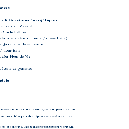
ancie
les & Créations énergétiques
le Tarot de Marseille
'Oracle Belline
e la soeurcière moderne (Tomes 1 et 2)
 de gamme made in France
d'intentions
uier Fleur de Vie
 & bâtons de gemmes
hésie
e favorablement à votre demande, vous proposer les frais
 personnes suivies pour des dépressions sévères ou des
rme et définitive. Une séance ne peut être ni reprise, ni