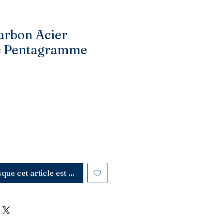
arbon Acier
e Pentagramme
sque cet article est disponible