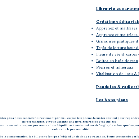
Librairie et cartom
Créations éditoria
Apprenez et maitrisez 
Apprenez et maitrisez l
Grimoires pratiques d
Tapis de lecture haut
Fleurs de vie & cartes 
Boites en bois de mang
Pierres et minéraux
Vitalisation de l'eau
Pendules & radiest
Les bons plans
ésitez pas à nous contacter directement par mail ou par téléphone. Nous ferons tout pour répondr
de port adaptés, et vous garantir une livraison rapide et sécurisée.
nterdits aux mineurs, aux personnes dont l’équilibre émotionnel serait fragile, de même que les
troubles de la personnalité.
e la consommation, les billets ne font pas l’objet d’un droit de rétractation. Toute commande est fe