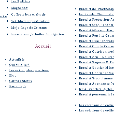
Les Spell Jars
Magic box
Bracelet de lithothé
Le Bracelet Chemin de
Coffrets box et rituels
Waite
Bracelet Protection-A
Witchbox et purification
Bracelet Stop-Tabac &
Mojo Bags de Cristaux
Bracelet Minceur, Har
Encens, sauge, huiles, fumigation
Bracelet Fertilité Gros
Bracelet Duo Tendres
Accueil
Bracelet Couple Comm
Bracelet Guérison pro
Bracelet Zen ~ No Str
​Actualités
Bracelet Sagesse & Tra
Qui suis-je ?
Bracelet Soutien Mén
Les principales questions
Bracelet Confiance Mé
Blog
Bracelet Stop Flemme 
Cartes cadeaux
Bracelet Abondance Po
Parrainage
Kit 4 Bracelets Cycles
Bracelet personnalisé 
Les créations de colli
Les créations de collie