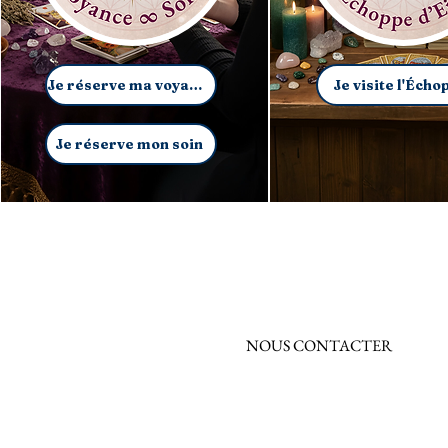
Je réserve ma voyance
Je visite l'Écho
Je réserve mon soin
NOUS CONTACTER