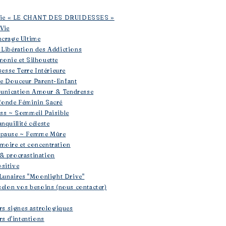
rapie « LE CHANT DES DRUIDESSES »
 Vie
ncrage Ultime
 Libération des Addictions
monie et Silhouette
sesse Terre Intérieure
se Douceur Parent-Enfant
unication Amour & Tendresse
fonde Féminin Sacré
ess ~ Sommeil Paisible
nquillité céleste
opause ~ Femme Mûre
moire et concentration
& procrastination
sitive
 Lunaires "Moonlight Drive"
selon vos besoins (nous contacter)
ers signes astrologiques
rs d'intentions