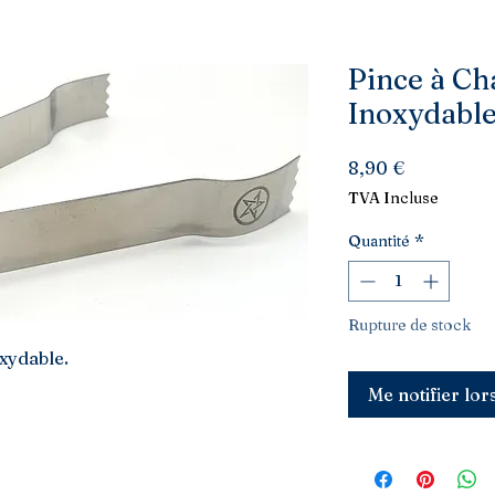
Pince à Ch
Inoxydabl
Prix
8,90 €
TVA Incluse
Quantité
*
Rupture de stock
xydable.
Me notifier lor