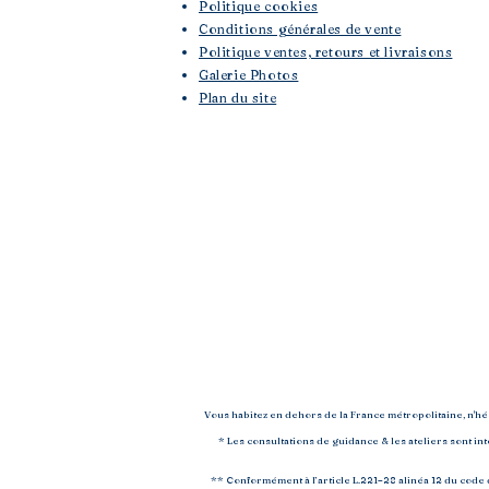
Politique cookies
Conditions générales de vente
Politique ventes, retours et livraisons
Galerie Photos
Plan du site
Vous habitez en dehors de la France métropolitaine, n'h
* Les consultations de guidance & les ateliers sont i
** Conformément à l’article L.221–28 alinéa 12 du code d